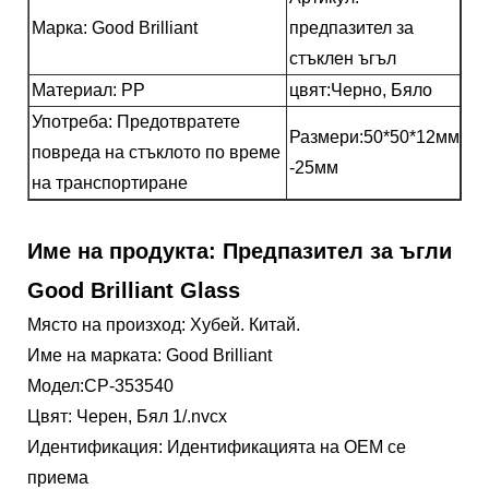
Марка: Good Brilliant
предпазител за
стъклен ъгъл
Материал: PP
цвят:
Черно, Бяло
Употреба: Предотвратете
Размери:50*50*12мм
повреда на стъклото по време
-25мм
на транспортиране
Име на продукта: Предпазител за ъгли
Good Brilliant Glass
Място на произход: Хубей. Китай.
Име на марката: Good Brilliant
Модел:CP-353540
Цвят: Черен, Бял 1/.nvcx
Идентификация: Идентификацията на OEM се
приема