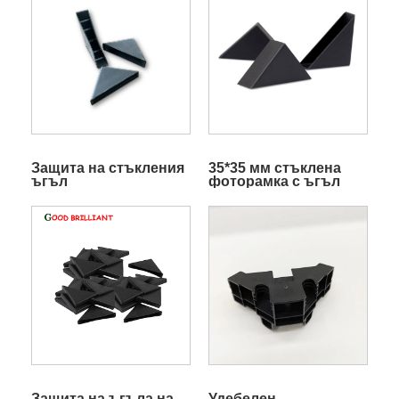
Защита на стъкления
35*35 мм стъклена
ъгъл
фоторамка с ъгъл
против сблъсък
Защита на ъгъла на
Удебелен