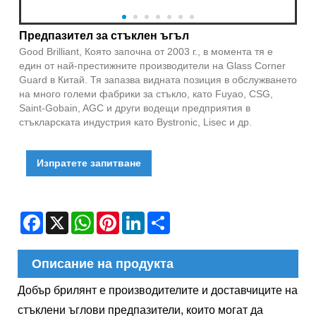
Предпазител за стъклен ъгъл
Good Brilliant, Която започна от 2003 г., в момента тя е
един от най-престижните производители на Glass Corner
Guard в Китай. Тя запазва видната позиция в обслужването
на много големи фабрики за стъкло, като Fuyao, CSG,
Saint-Gobain, AGC и други водещи предприятия в
стъкларската индустрия като Bystronic, Lisec и др.
Изпратете запитване
Facebook
X
WhatsApp
Pinterest
LinkedIn
Share
Описание на продукта
Добър брилянт е производителите и доставчиците на
стъклени ъглови предпазители, които могат да