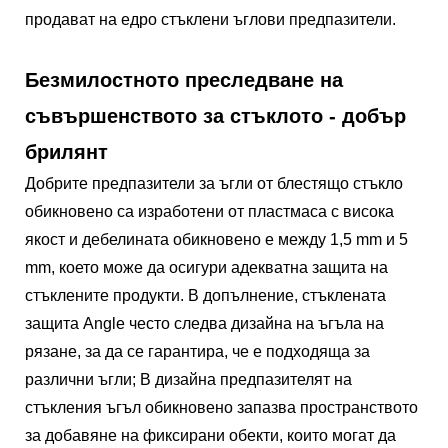
продават на едро стъклени ъглови предпазители.
Безмилостното преследване на
съвършенството за стъклото - добър
брилянт
Добрите предпазители за ъгли от блестящо стъкло
обикновено са изработени от пластмаса с висока
якост и дебелината обикновено е между 1,5 mm и 5
mm, което може да осигури адекватна защита на
стъклените продукти. В допълнение, стъклената
защита Angle често следва дизайна на ъгъла на
рязане, за да се гарантира, че е подходяща за
различни ъгли; В дизайна предпазителят на
стъкления ъгъл обикновено запазва пространството
за добавяне на фиксирани обекти, които могат да