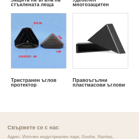
стъклената леща
многозащитен
Rock Plate против
пластмасов стъклен
надраскване
ъгъл
Тристранен ъглов
Правоъгълни
протектор
пластмасови ъглови
протектори за стъкло
Свържете се с нас
Адрес: Източен индустриален парк, Guohe, Xiantao,