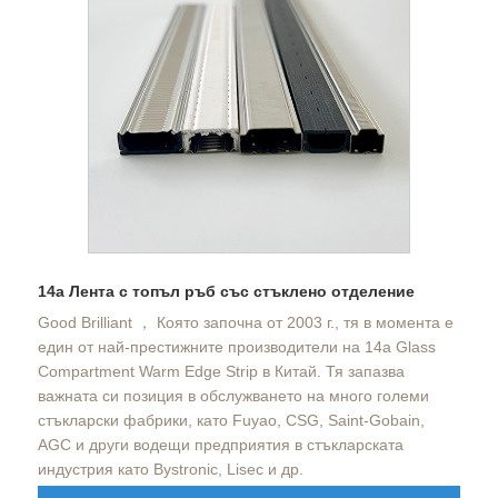
14a Лента с топъл ръб със стъклено отделение
Good Brilliant ， Която започна от 2003 г., тя в момента е
един от най-престижните производители на 14a Glass
Compartment Warm Edge Strip в Китай. Тя запазва
важната си позиция в обслужването на много големи
стъкларски фабрики, като Fuyao, CSG, Saint-Gobain,
AGC и други водещи предприятия в стъкларската
индустрия като Bystronic, Lisec и др.