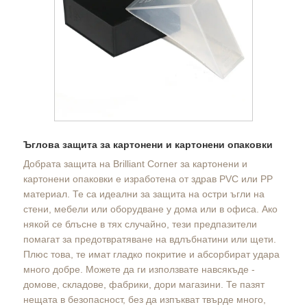
Ъглова защита за картонени и картонени опаковки
Добрата защита на Brilliant Corner за картонени и
картонени опаковки е изработена от здрав PVC или PP
материал. Те са идеални за защита на остри ъгли на
стени, мебели или оборудване у дома или в офиса. Ако
някой се блъсне в тях случайно, тези предпазители
помагат за предотвратяване на вдлъбнатини или щети.
Плюс това, те имат гладко покритие и абсорбират удара
много добре. Можете да ги използвате навсякъде -
домове, складове, фабрики, дори магазини. Те пазят
нещата в безопасност, без да изпъкват твърде много,