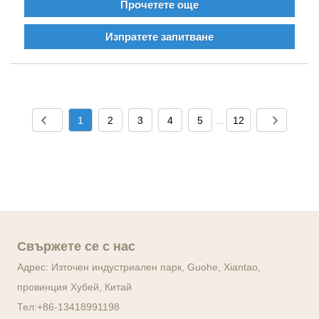
Прочетете още
Изпратете запитване
1
2
3
4
5
12
...
Свържете се с нас
Адрес: Източен индустриален парк, Guohe, Xiantao,
провинция Хубей, Китай
Тел:
+86-13418991198